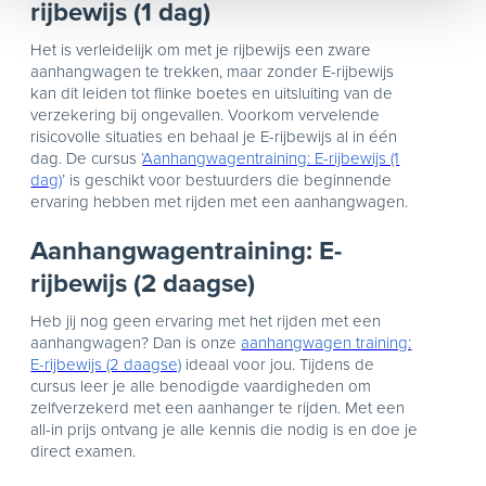
rijbewijs (1 dag)
Het is verleidelijk om met je rijbewijs een zware
aanhangwagen te trekken, maar zonder E-rijbewijs
kan dit leiden tot flinke boetes en uitsluiting van de
verzekering bij ongevallen. Voorkom vervelende
risicovolle situaties en behaal je E-rijbewijs al in één
dag. De cursus ‘
Aanhangwagentraining: E-rijbewijs (1
dag)
’ is geschikt voor bestuurders die beginnende
ervaring hebben met rijden met een aanhangwagen.
Aanhangwagentraining: E-
rijbewijs (2 daagse)
Heb jij nog geen ervaring met het rijden met een
aanhangwagen? Dan is onze
aanhangwagen training:
E-rijbewijs (2 daagse)
ideaal voor jou. Tijdens de
cursus leer je alle benodigde vaardigheden om
zelfverzekerd met een aanhanger te rijden. Met een
all-in prijs ontvang je alle kennis die nodig is en doe je
direct examen.