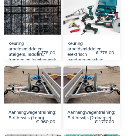
Keuring
Keuring
arbeidsmiddelen:
arbeidsmiddelen:
€ 378,00
€ 378,00
Steigers, ladders,
elektrisch
trappen en leuningwerk
handgereedschap
Aanhangwagentraining;
Aanhangwagentraining;
E-rijbewijs (1 dag)
E-rijbewijs (2 daagse)
€ 960,00
€ 1.717,00