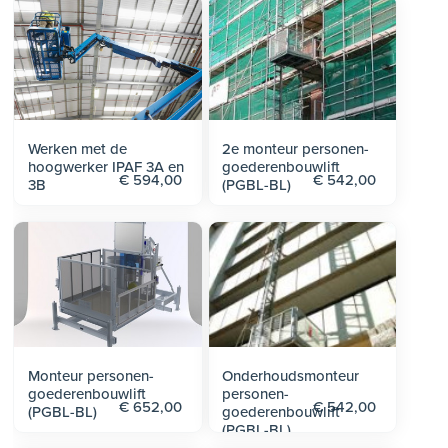
Werken met de
2e monteur personen-
hoogwerker IPAF 3A en
goederenbouwlift
€ 594,00
€ 542,00
3B
(PGBL-BL)
Monteur personen-
Onderhoudsmonteur
goederenbouwlift
personen-
€ 652,00
€ 542,00
(PGBL-BL)
goederenbouwlift
(PGBL-BL)