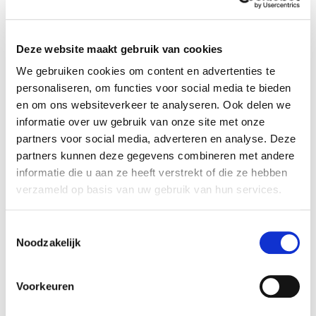
Werken met de bouwcirkelzaag
Werk jij met een bouwcirkelzaag op de werkplaats?
Deze website maakt gebruik van cookies
Tijdens onze cursus ‘
Werken met de bouwcirkelzaag
’
leer jij hoe je aantoonbaar veilig en doelmatig werkt.
We gebruiken cookies om content en advertenties te
De cursus bestaat voornamelijk uit praktijkles. Met
personaliseren, om functies voor social media te bieden
groepjes van 8 personen wordt de praktijktraining in
en om ons websiteverkeer te analyseren. Ook delen we
de werkplaats uitgevoerd. De duur van deze training is
informatie over uw gebruik van onze site met onze
1 dag.
partners voor social media, adverteren en analyse. Deze
Keuring arbeidsmiddelen:
partners kunnen deze gegevens combineren met andere
informatie die u aan ze heeft verstrekt of die ze hebben
steigers, ladders, trappen en
verzameld op basis van uw gebruik van hun services.
leuningwerk
Een wiebelende ladder of slecht ontworpen steiger
Toestemmingsselectie
kan fatale gevolgen hebben. Voor de veiligheid van
Noodzakelijk
personeel op de werkvloer is dan ook het Arbobesluit
in het leven geroepen. Gereedschappen, machines en
installaties moeten veilig zijn voor werknemers. Na
Voorkeuren
onze training ‘
Keuring arbeidsmiddelen: steigers,
ladders, trappen en leuningwerk
’ ben je voldoende