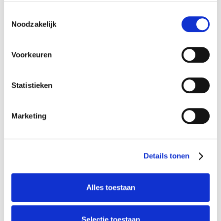
Telefoon*
Toestemmingsselectie
Noodzakelijk
Bedrijfsnaam*
Voorkeuren
Aantal vestigingen
Statistieken
Aantal medewerkers in dienst
Marketing
Aanleiding/toelichting/opmerking
(optioneel)
Details tonen
Alles toestaan
Selectie toestaan