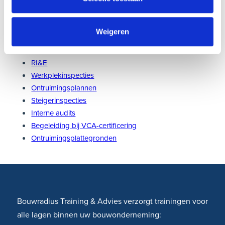
Weigeren
Gerelateerde diensten
RI&E
Werkplekinspecties
Ontruimingsplannen
Steigerinspecties
Interne audits
Begeleiding bij VCA-certificering
Ontruimingsplattegronden
Bouwradius Training & Advies verzorgt trainingen voor
alle lagen binnen uw bouwonderneming: