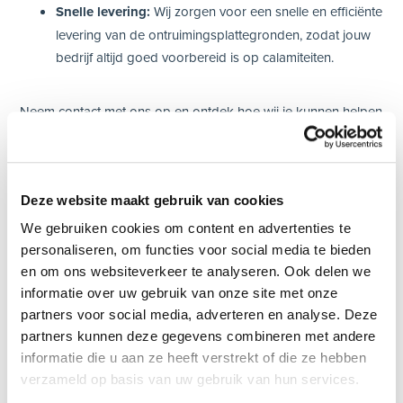
Snelle levering:
Wij zorgen voor een snelle en efficiënte
levering van de ontruimingsplattegronden, zodat jouw
bedrijf altijd goed voorbereid is op calamiteiten.
Neem contact met ons op en ontdek hoe wij je kunnen helpen
om de veiligheid van jouw bedrijf te verbeteren met
professionele ontruimingsplattegronden!
Deze website maakt gebruik van cookies
Vraag nu een vrijblijvende offerte aan voor
We gebruiken cookies om content en advertenties te
consultancy ontruimingsplattegronden:
personaliseren, om functies voor social media te bieden
en om ons websiteverkeer te analyseren. Ook delen we
Uw naam*
informatie over uw gebruik van onze site met onze
partners voor social media, adverteren en analyse. Deze
partners kunnen deze gegevens combineren met andere
E-mail*
informatie die u aan ze heeft verstrekt of die ze hebben
verzameld op basis van uw gebruik van hun services.