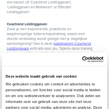
ons kiezen uit ‘Coachend Leidinggeven’,
‘Leidinggeven en Motiveren’ of ‘Effectief
Leidinggeven’.
Coachend Leidinggeven
Zoek je een inspirerende, praktische en
laagdrempelige leiderschapstraining, waarin een
directe verbinding wordt gelegd met je dagelijkse
werkomgeving? Dan is deze
basistraining Coachend
Leidinggeven
echt iets voor jou. Tijdens deze training
leer je verschillende methoden, technieken en
basisvaardigheden en tevens hoe deze toe te passen
in de praktijk. Onze Cursus Coachend Leidinggeven
duurt in totaal 15 uur, verspreid over twee dagen.
Deze website maakt gebruik van cookies
Leidinggeven en Motiveren
We gebruiken cookies om content en advertenties te
Leidinggeven is ervoor zorgen dat medewerkers hun
werk goed en op tijd uitvoeren. Motiveren is ervoor
personaliseren, om functies voor social media te bieden
zorgen dat medewerkers bereid zijn hun werk goed
en om ons websiteverkeer te analyseren. Ook delen we
en op tijd uit te voeren en dat zij hier, idealiter,
informatie over uw gebruik van onze site met onze
voldoening en plezier uit halen. Gedurende deze
partners voor social media, adverteren en analyse. Deze