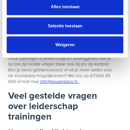
organisatie
Alles toestaan
Naast onze vaste formats, bieden we ook
leiderschapstrainingen op maat aan. We denken graag
Selectie toestaan
mee over de juiste invulling voor de teams binnen
jouw bedrijf. En natuurlijk is het mogelijk om een
leiderschapstraining te volgen op het niveau dat
Weigeren
geschikt is voor betreffende leidinggevenden binnen
jouw organisatie.
Onze trainingen in leiderschap en leidinggeven kun je
bij ons op locatie volgen maar ook bij jou op kantoor.
Ben je hierin geïnteresseerd of wil je meer weten over
de incompany mogelijkheden? Bel ons op (079)36 85
800 of mail naar
info@bouwradius.nl.
Veel gestelde vragen
over leiderschap
trainingen