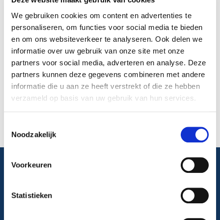
We gebruiken cookies om content en advertenties te
Antonie van Leeuwenhoekweg 38 A 10
personaliseren, om functies voor social media te bieden
2408 AN, Alphen aan den Rijn
en om ons websiteverkeer te analyseren. Ook delen we
T 079 36 85 800
informatie over uw gebruik van onze site met onze
F 079 36 85 890
partners voor social media, adverteren en analyse. Deze
E info@bouwradius.nl
partners kunnen deze gegevens combineren met andere
informatie die u aan ze heeft verstrekt of die ze hebben
Whatsapp
verzameld op basis van uw gebruik van hun services.
Algemene voorwaarden gedeponeerd
onder
Toestemmingsselectie
nummer 27180487 bij de Kamer van
Noodzakelijk
Koophandel.
Voorkeuren
Bouwradius Training & Advies verzorgt trainingen voor
alle lagen binnen uw bouwonderneming:
Statistieken
bouwplaatspersoneel, middenkader en hoger kader.