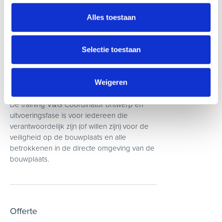
coördinator in de planning? Neem dan
contact met ons op of laat je gegevens
Alles toestaan
achter via het inschrijfformulier. Wij kijken
graag met je naar de mogelijkheden.
Selectie toestaan
Weigeren
Voor wie?
De training V&G Coördinator ontwerp en
uitvoeringsfase is voor iedereen die
verantwoordelijk zijn (of willen zijn) voor de
veiligheid op de bouwplaats en alle
betrokkenen in de directe omgeving van de
bouwplaats.
Offerte