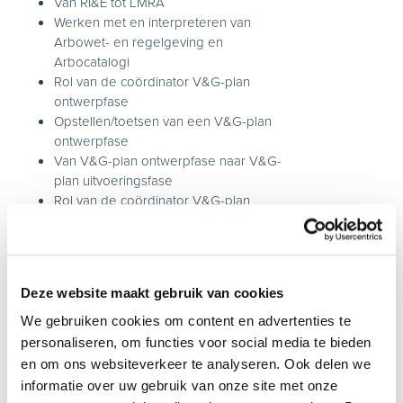
Van RI&E tot LMRA
Werken met en interpreteren van
Arbowet- en regelgeving en
Arbocatalogi
Rol van de coördinator V&G-plan
ontwerpfase
Opstellen/toetsen van een V&G-plan
ontwerpfase
Van V&G-plan ontwerpfase naar V&G-
plan uitvoeringsfase
Rol van de coördinator V&G-plan
uitvoeringsfase
Opstellen/toetsen van een V&G-plan
uitvoeringsfase
Rol van de coördinator bij
Deze website maakt gebruik van cookies
onder/neven aannemers
Functie van V&G-deelplannen
We gebruiken cookies om content en advertenties te
Het beoordelen van V&G-
personaliseren, om functies voor social media te bieden
deelplannen
en om ons websiteverkeer te analyseren. Ook delen we
Integreren van V&G-deelplannen
informatie over uw gebruik van onze site met onze
Van statisch naar dynamisch V&G plan