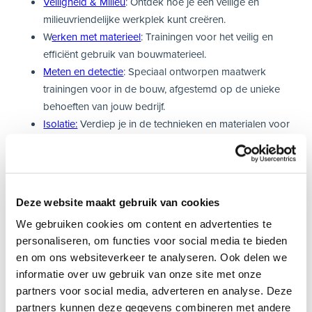
Veiligheid & Milieu
: Ontdek hoe je een veilige en
milieuvriendelijke werkplek kunt creëren.
W
erken met materieel
: Trainingen voor het veilig en
efficiënt gebruik van bouwmaterieel.
Meten en detectie
: Speciaal ontworpen maatwerk
trainingen voor in de bouw, afgestemd op de unieke
behoeften van jouw bedrijf.
Isolatie:
Verdiep je in de technieken en materialen voor
optimale isolatie.
Renovatie
: Leer de beste toepassingen voor het
renoveren van gebouwen.
Ondernemerschap en management:
Versterk je
Deze website maakt gebruik van cookies
ondernemersvaardigheden en
We gebruiken cookies om content en advertenties te
managementcapaciteiten.
personaliseren, om functies voor social media te bieden
Leiderschap en leidinggeven:
Ontwikkel je
en om ons websiteverkeer te analyseren. Ook delen we
vaardigheden om effectief leiding te kunnen geven en
informatie over uw gebruik van onze site met onze
te motiveren.
partners voor social media, adverteren en analyse. Deze
Financiën
: Begrijp en beheer de financiële aspecten van
partners kunnen deze gegevens combineren met andere