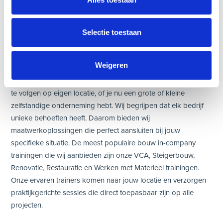
concrete offerte. In die offerte geven we duidelijk aan hoe we
aan je wensen tegemoet kunnen komen en wat je investering
is.
Selectie toestaan
Incompany trainingen
Weigeren
Bij Bouwradius is het ook mogelijk om een in-company cursus
te volgen op eigen locatie, of je nu een grote of kleine
zelfstandige onderneming hebt. Wij begrijpen dat elk bedrijf
unieke behoeften heeft. Daarom bieden wij
maatwerkoplossingen die perfect aansluiten bij jouw
specifieke situatie. De meest populaire bouw in-company
trainingen die wij aanbieden zijn onze VCA, Steigerbouw,
Renovatie, Restauratie en Werken met Materieel trainingen.
Onze ervaren trainers komen naar jouw locatie en verzorgen
praktijkgerichte sessies die direct toepasbaar zijn op alle
projecten.