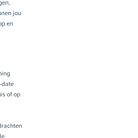
gen,
unen jou
op en
ning
o-date
is of op
drachten
de