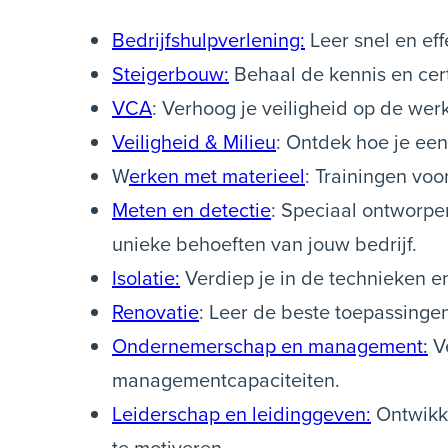
Bedrijfshulpverlening:
Leer snel en eff
Steigerbouw:
Behaal de kennis en certi
VCA
: Verhoog je veiligheid op de we
Veiligheid & Milieu
: Ontdek hoe je een
W
erken met materieel
: Trainingen voo
Meten en detectie
: Speciaal ontworpe
unieke behoeften van jouw bedrijf.
Isolatie:
Verdiep je in de technieken en
Renovatie
: Leer de beste toepassing
Ondernemerschap en management:
Ve
managementcapaciteiten.
Leiderschap en leidinggeven:
Ontwikke
te motiveren.