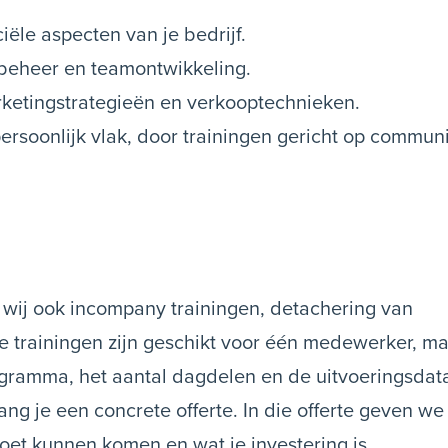
iële aspecten van je bedrijf.
sbeheer en teamontwikkeling.
rketingstrategieën en verkooptechnieken.
persoonlijk vlak, door trainingen gericht op communi
 wij ook incompany trainingen, detachering van
e trainingen zijn geschikt voor één medewerker, m
gramma, het aantal dagdelen en de uitvoeringsdata
ng je een concrete offerte. In die offerte geven we
et kunnen komen en wat je investering is.