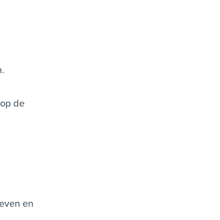
n.
 op de
geven en