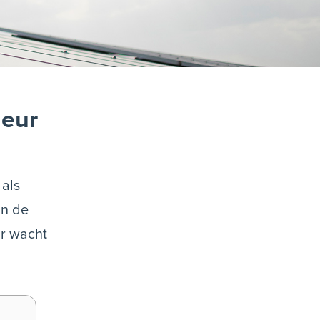
deur
 als
an de
ar wacht