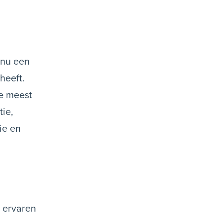
 nu een
heeft.
De meest
ie,
ie en
n ervaren