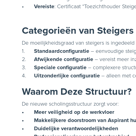
•
Vereiste
: Certificaat “Toezichthouder Steig
Categorieën van Steigers
De moeilijkheidsgraad van steigers is ingedeeld 
1.
Standaardconfiguratie
– eenvoudige steig
2.
Afwijkende configuratie
– vereist meer inz
3.
Speciale configuratie
– complexere struct
4.
Uitzonderlijke configuratie
– alleen met c
Waarom Deze Structuur?
De nieuwe scholingsstructuur zorgt voor:
•
Meer veiligheid op de werkvloer
•
Makkelijkere doorstroom van Aspirant h
•
Duidelijke verantwoordelijkheden