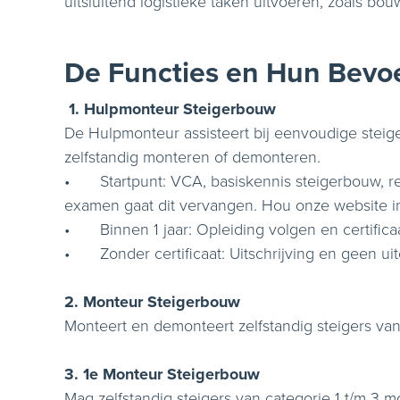
uitsluitend logistieke taken uitvoeren, zoals bou
De Functies en Hun Bev
1. Hulpmonteur Steigerbouw
De Hulpmonteur assisteert bij eenvoudige steige
zelfstandig monteren of demonteren.
•
Startpunt: VCA, basiskennis steigerbouw, r
examen gaat dit vervangen. Hou onze website in
•
Binnen 1 jaar: Opleiding volgen en certifica
•
Zonder certificaat: Uitschrijving en geen ui
2. Monteur Steigerbouw
Monteert en demonteert zelfstandig steigers van
3. 1e Monteur Steigerbouw
Mag zelfstandig steigers van categorie 1 t/m 3 