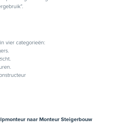
ergebruik”.
in vier categorieën:
ers.
icht.
uren.
onstructeur
ulpmonteur naar Monteur Steigerbouw