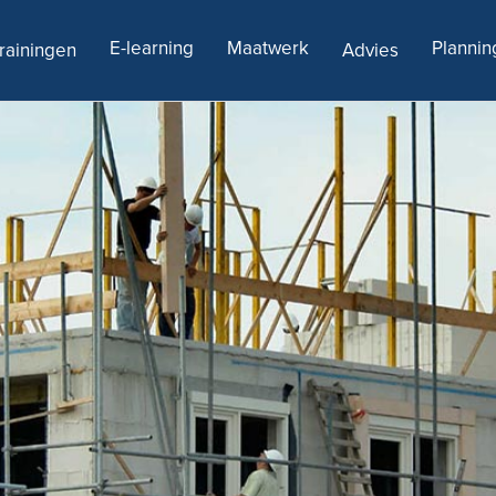
E-learning
Maatwerk
Plannin
rainingen
Advies