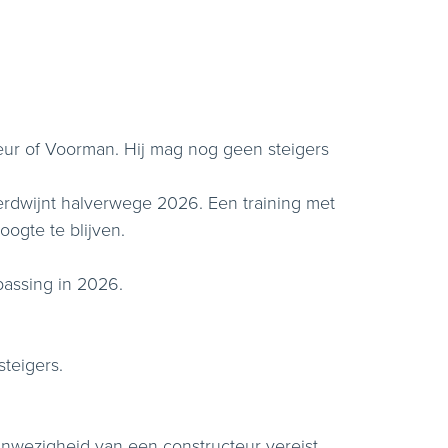
teur of Voorman. Hij mag nog geen steigers
verdwijnt halverwege 2026. Een training met
oogte te blijven.
epassing in 2026.
teigers.
anwezigheid van een constructeur vereist.